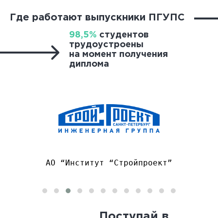
https://www.pgups.ru/struct/otdel_dogovornykh_form_
Где работают выпускники ПГУПС
98,5%
студентов
трудоустроены
на момент получения
диплома
ООО “ТМХ-Сервис”
Поступай в