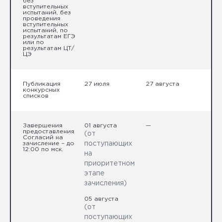
без
вступительных
испытаний, без
проведения
вступительных
испытаний, по
результатам ЕГЭ
или по
результатам ЦТ/
ЦЭ
Публикация
27 июля
27 августа
конкурсных
списков
Завершения
01 августа
—
предоставления
(от
Согласий на
зачисление – до
поступающих
12:00 по мск.
на
приоритетном
этапе
зачисления)
05 августа
(от
поступающих